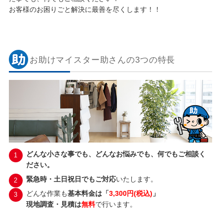
お客様のお困りごと解決に最善を尽くします！！
お助けマイスター助さんの3つの特長
どんな小さな事でも、どんなお悩みでも、何でもご相談く
ださい。
緊急時・土日祝日でもご対応
いたします。
どんな作業も
基本料金は「
3,300円(税込)
」
現地調査・見積は
無料
で行います。